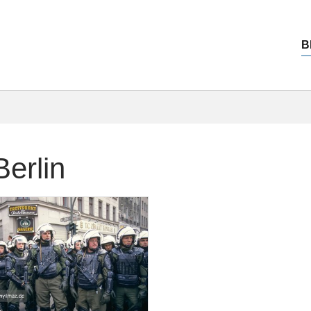
B
erlin